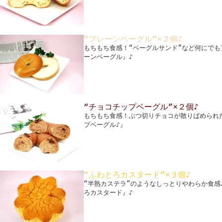
“プレーンベーグル”×２個♪
もちもち食感！“ベーグルサンド”など何にで
ーンベーグル』♪
“チョコチップベーグル”×２個♪
もちもち食感！ぶつ切りチョコが散りばめられ
プベーグル♪』
“ふわとろカスタード”×３個♪
“半熟カステラ”のようなしっとりやわらか食感
ろカスタード』♪