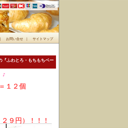
｜
お問い合せ
｜
サイトマップ
の『ふわとろ・もちもちベー
』♪
＝１２個
１２９円）！！！