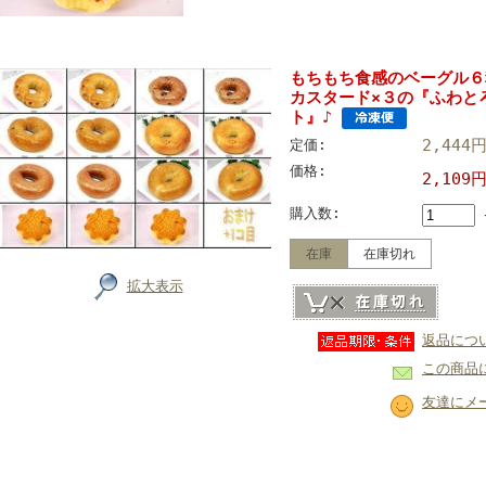
もちもち食感のベーグル６
カスタード×３の『ふわと
ト』♪
2,444
定価:
価格:
2,109
購入数:
在庫
在庫切れ
拡大表示
返品につ
この商品
友達にメ