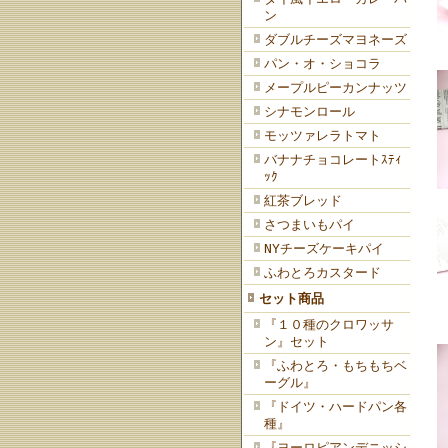
ン
ダブルチーズマヨネーズ
パン・オ・ショコラ
メープルピーカンナッツ
シナモンロール
モッツァレラトマト
バナナチョコレートｽﾃｨ
ｯｸ
紅茶ブレッド
さつまいもパイ
NYチーズケーキパイ
ふわとろカスタード
セット商品
『１０種のクロワッサ
ン』セット
『ふわとろ・もちもちベ
ーグル』
『ドイツ・ハードパン各
種』
『ヨーロピアンデニッシ