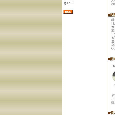
文
さい！
※
■納
銀
日
カ
業
※
る
遅
会
い
■配
ヤ
ご
指
■個