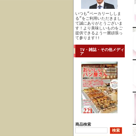
いつも“ベーカリーししま
る”をご利用いただきまし
て誠にありがとうございま
す！より美味しいものをご
提供できるよう一層頑張っ
て参ります!!
TV・雑誌・その他メディ
ア
商品検索