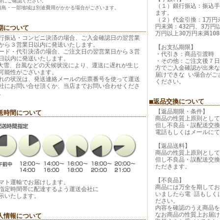
時にご確認ください。
（１）銀行振込：振込手
離島・一部地域は別途費用がかかる場合がございます。
ます。
（２）代金引換：1万円未
円未満：432円、3万円以
期について
万円以上30万円未満108
行振込・コンビニ決済の場合、ご入金確認日の翌営業
から３営業日以内に発送いたします。
【お支払期限】
ード・代引決済の場合、ご注文日の翌営業日から３営
・代引き：商品引渡時
日以内に発送いたします。
・その他：ご注文後７日
大雪、台風などの天候状況により、運送に遅れが生じ
方でご入金確認が出来な
可能性がございます。
届けできな い場合がご
れの状況は、発送連絡メールの伝票番号を使って運送
ください。
社にお問い合せ頂くか、当店までお問い合わせくださ
。
■返品交換について
【返品期限・条件】
送時間について
商品の性質上原則として
但し不良品・誤配送交換
電話もしくはメールにて
【返品送料】
商品の性質上原則として
但し不良品・誤配送交換
ただきます。
【不良品】
マト運輸でお届けします。
商品には万全を期してお
指定時間帯に配達するよう運送会社に
いましたら電 話もしく
示いたします。
ださい。
内容を確認のうえ商品を
なお商品の性質上お届け
人情報について