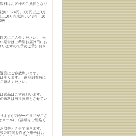
数料はお客様のご負担となり
満：324円、1万円以上3万
上10万円未満：648円、10
0円
以内にご入金ください。 当
い場合はご希望お届け日にお
ざいますので予めご承知おき
返品はご容赦願います。
は承ります。 商品到着時に
ご連絡ください。
は返品はご容赦願います。
の送料は当社負担とさせてい
りますが万が一不良品がござ
はメールにて詳細をご連絡く
お取替えさせて頂きます。
後24時間を過ぎた場合はお