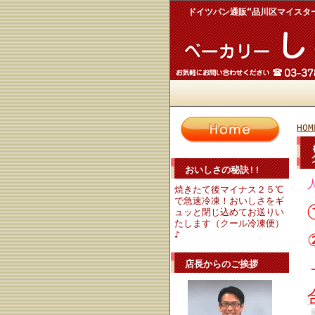
ドイツパン通販“品川区マイスタ
HOM
おいしさの秘訣!!
焼きたて後マイナス２５℃
で急速冷凍！おいしさをギ
ュッと閉じ込めてお送りい
たします（クール冷凍便）
♪
店長からのご挨拶