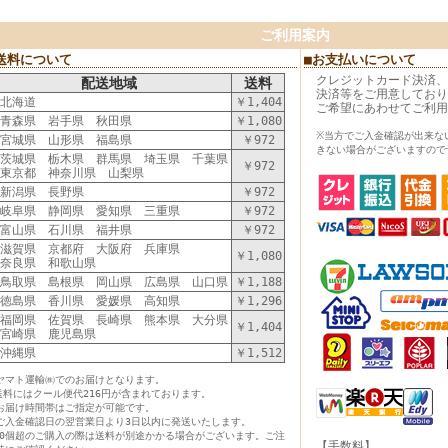
ご利用案内
送料について
■お支払いについて
クレジットカード決済、
配送地域
送料
決済等をご用意しており
北海道
￥1,404
ご希望にあわせてご利用
青森県 岩手県 秋田県
￥1,080
※当方でご入金確認が出来な
宮城県 山形県 福島県
￥972
きない場合がございますので
茨城県 栃木県 群馬県 埼玉県 千葉県
￥972
東京都 神奈川県 山梨県
新潟県 長野県
￥972
岐阜県 静岡県 愛知県 三重県
￥972
富山県 石川県 福井県
￥972
滋賀県 京都府 大阪府 兵庫県
￥1,080
奈良県 和歌山県
鳥取県 島根県 岡山県 広島県 山口県
￥1,188
徳島県 香川県 愛媛県 高知県
￥1,296
福岡県 佐賀県 長崎県 熊本県 大分県
￥1,404
宮崎県 鹿児島県
沖縄県
￥1,512
ヤマト運輸㈱でのお届けとなります。
送料にはクール便代216円が含まれております。
お届け時間帯はご指定が可能です。
ご入金確認日の翌営業日より3日以内に発送いたします。
40個超のご購入の際は送料が別途かかる場合がございます。ご注
【手数料】