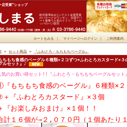
ー店受賞”ショップ
欧州基準DLGコンテスト金賞受賞
のバタークロワッサン、全国デパ
ート催事で人気のドイツ・ヨーロ
ッパのパン販売
カートをみる
｜
マイページへログイン
｜
ご利用案内
E
>
セット商品
>
『ふわとろ・もちもちベーグル』
もちもち食感のベーグル６種類×２コずつ+ふわとろカスタード×３
グルセット』♪
人気のお買い得セット!!『ふわとろ・もちもちベーグルセット
①『もちもち食感のベーグル』６種類×２
②＋『ふわとろカスタード』×３個
＋『お楽しみおまけ』×１個！！
合計１６個が⇒２,０７０円（１個あたり