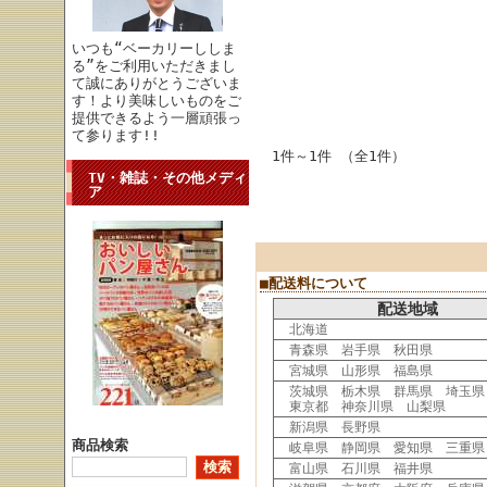
いつも“ベーカリーししま
る”をご利用いただきまし
て誠にありがとうございま
す！より美味しいものをご
提供できるよう一層頑張っ
て参ります!!
1件～1件 （全1件）
TV・雑誌・その他メディ
ア
■配送料について
配送地域
北海道
青森県 岩手県 秋田県
宮城県 山形県 福島県
茨城県 栃木県 群馬県 埼玉県
東京都 神奈川県 山梨県
新潟県 長野県
商品検索
岐阜県 静岡県 愛知県 三重県
富山県 石川県 福井県