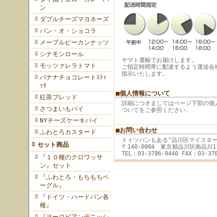
ン
ダブルチーズマヨネーズ
パン・オ・ショコラ
メープルピーカンナッツ
シナモンロール
ヤマト運輸でお届けします。
モッツァレラトマト
ご指定時間帯に配達するよう運送会
指示いたします。
バナナチョコレートｽﾃｨ
ｯｸ
■個人情報について
紅茶ブレッド
詳細につきましてはページ下部の個
さつまいもパイ
ついてをご参照ください。
NYチーズケーキパイ
■お問い合わせ
ふわとろカスタード
ドイツパンもある"品川区マイスタ
セット商品
〒140-0004 東京都品川区南品川1-
TEL：03-3786-9440 FAX：03-37
『１０種のクロワッサ
ン』セット
『ふわとろ・もちもちベ
ーグル』
『ドイツ・ハードパン各
種』
『ヨーロピアンデニッシ