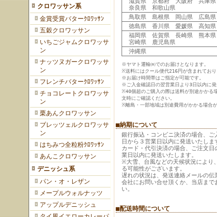
滋賀県 京都府 大阪府 兵庫県
クロワッサン系
奈良県 和歌山県
鳥取県 島根県 岡山県 広島県
金賞受賞バターｸﾛﾜｯｻﾝ
徳島県 香川県 愛媛県 高知県
五穀クロワッサン
福岡県 佐賀県 長崎県 熊本県
いちごジャムクロワッサ
宮崎県 鹿児島県
ン
沖縄県
ナッツヌガークロワッサ
※ヤマト運輸㈱でのお届けとなります。
ン
※送料にはクール便代216円が含まれてお
※お届け時間帯はご指定が可能です。
フレンチバターｸﾛﾜｯｻﾝ
※ご入金確認日の翌営業日より3日以内に
※40個超のご購入の際は送料が別途かかる
チョコレートクロワッサ
文時にご確認ください。
ン
※離島・一部地域は別途費用がかかる場合
栗あんクロワッサン
ブレッツェルクロワッサ
■納期について
ン
銀行振込・コンビニ決済の場合、ご
日から３営業日以内に発送いたしま
はちみつ全粒粉ｸﾛﾜｯｻﾝ
カード・代引決済の場合、ご注文日
業日以内に発送いたします。
あんこクロワッサン
※大雪、台風などの天候状況により
デニッシュ系
る可能性がございます。
遅れの状況は、発送連絡メールの伝
パン・オ・レザン
会社にお問い合せ頂くか、当店まで
い。
メープルウォルナッツ
アップルデニッシュ
■配送時間について
タイ風イエローカレーパ