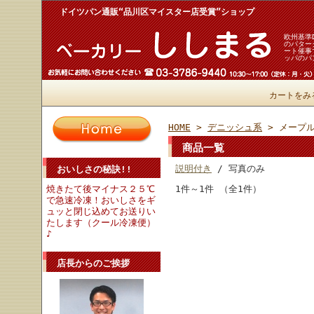
ドイツパン通販“品川区マイスター店受賞”ショップ
欧州基準
のバター
ート催事
ッパのパ
カートをみ
HOME
>
デニッシュ系
> メープ
商品一覧
説明付き
/ 写真のみ
おいしさの秘訣!!
焼きたて後マイナス２５℃
1件～1件 （全1件）
で急速冷凍！おいしさをギ
ュッと閉じ込めてお送りい
たします（クール冷凍便）
♪
店長からのご挨拶