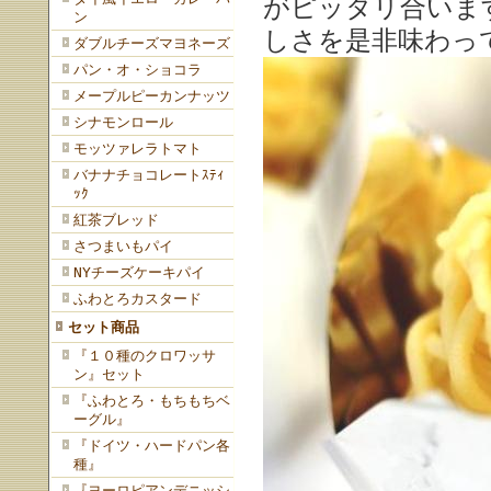
がピッタリ合いま
ン
しさを是非味わっ
ダブルチーズマヨネーズ
パン・オ・ショコラ
メープルピーカンナッツ
シナモンロール
モッツァレラトマト
バナナチョコレートｽﾃｨ
ｯｸ
紅茶ブレッド
さつまいもパイ
NYチーズケーキパイ
ふわとろカスタード
セット商品
『１０種のクロワッサ
ン』セット
『ふわとろ・もちもちベ
ーグル』
『ドイツ・ハードパン各
種』
『ヨーロピアンデニッシ