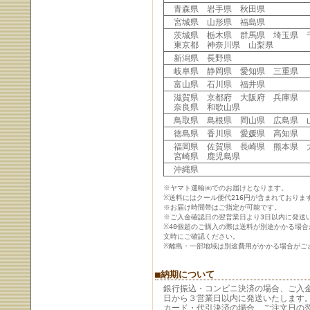
青森県 岩手県 秋田県
宮城県 山形県 福島県
茨城県 栃木県 群馬県 埼玉県 
東京都 神奈川県 山梨県
新潟県 長野県
岐阜県 静岡県 愛知県 三重県
富山県 石川県 福井県
滋賀県 京都府 大阪府 兵庫県
奈良県 和歌山県
鳥取県 島根県 岡山県 広島県 
徳島県 香川県 愛媛県 高知県
福岡県 佐賀県 長崎県 熊本県 
宮崎県 鹿児島県
沖縄県
※ヤマト運輸㈱でのお届けとなります。
※送料にはクール便代216円が含まれておりま
※お届け時間帯はご指定が可能です。
※ご入金確認日の翌営業日より3日以内に発送
※40個超のご購入の際は送料が別途かかる場
文時にご確認ください。
※離島・一部地域は別途費用がかかる場合がご
■納期について
銀行振込・コンビニ決済の場合、ご入
日から３営業日以内に発送いたします
カード・代引決済の場合、ご注文日の