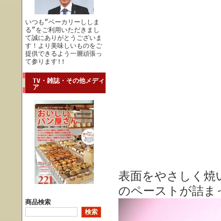
いつも“ベーカリーししま
る”をご利用いただきまし
て誠にありがとうございま
す！より美味しいものをご
提供できるよう一層頑張っ
て参ります!!
TV・雑誌・その他メディ
ア
表面をやさしく焼
のペーストが詰ま
商品検索