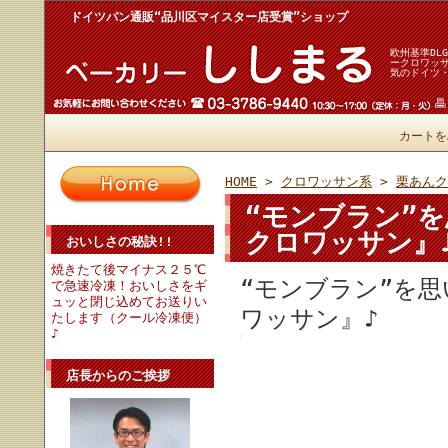
ドイツパン通販“品川区マイスター店受賞”ショップ
欧州基準DL
ークロワッ
気のドイツ
カートを
HOME
>
クロワッサン系
>
栗あんク
“モンブラン”
クロワッサン』
おいしさの秘訣!!
焼きたて後マイナス２５℃
“モンブラン”を
で急速冷凍！おいしさをギ
ュッと閉じ込めてお送りい
ワッサン』♪
たします（クール冷凍便）
♪
店長からのご挨拶