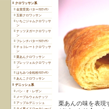
クロワッサン系
金賞受賞バターｸﾛﾜｯｻﾝ
五穀クロワッサン
いちごジャムクロワッサ
ン
ナッツヌガークロワッサ
ン
フレンチバターｸﾛﾜｯｻﾝ
チョコレートクロワッサ
ン
栗あんクロワッサン
ブレッツェルクロワッサ
ン
はちみつ全粒粉ｸﾛﾜｯｻﾝ
あんこクロワッサン
デニッシュ系
パン・オ・レザン
メープルウォルナッツ
栗あんの味を表現
アップルデニッシュ
タイ風イエローカレーパ