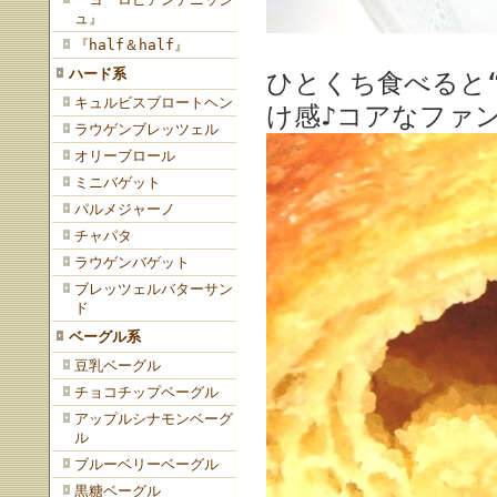
ュ』
『half＆half』
ハード系
ひとくち食べると
キュルビスブロートヘン
け感♪コアなファ
ラウゲンブレッツェル
オリーブロール
ミニバゲット
パルメジャーノ
チャパタ
ラウゲンバゲット
ブレッツェルバターサン
ド
ベーグル系
豆乳ベーグル
チョコチップベーグル
アップルシナモンベーグ
ル
ブルーベリーベーグル
黒糖ベーグル